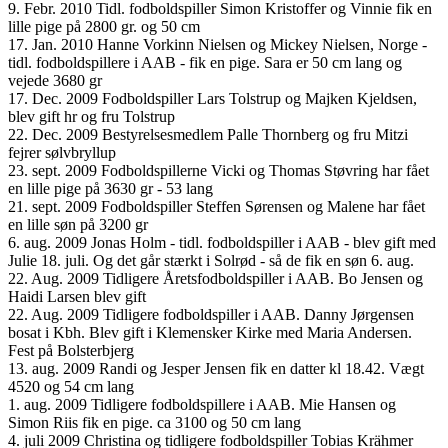
9. Febr. 2010 Tidl. fodboldspiller Simon Kristoffer og Vinnie fik en
lille pige på 2800 gr. og 50 cm
17. Jan. 2010 Hanne Vorkinn Nielsen og Mickey Nielsen, Norge -
tidl. fodboldspillere i AAB - fik en pige. Sara er 50 cm lang og
vejede 3680 gr
17. Dec. 2009 Fodboldspiller Lars Tolstrup og Majken Kjeldsen,
blev gift hr og fru Tolstrup
22. Dec. 2009 Bestyrelsesmedlem Palle Thornberg og fru Mitzi
fejrer sølvbryllup
23. sept. 2009 Fodboldspillerne Vicki og Thomas Støvring har fået
en lille pige på 3630 gr - 53 lang
21. sept. 2009 Fodboldspiller Steffen Sørensen og Malene har fået
en lille søn på 3200 gr
6. aug. 2009 Jonas Holm - tidl. fodboldspiller i AAB - blev gift med
Julie 18. juli. Og det går stærkt i Solrød - så de fik en søn 6. aug.
22. Aug. 2009 Tidligere Åretsfodboldspiller i AAB. Bo Jensen og
Haidi Larsen blev gift
22. Aug. 2009 Tidligere fodboldspiller i AAB. Danny Jørgensen
bosat i Kbh. Blev gift i Klemensker Kirke med Maria Andersen.
Fest på Bolsterbjerg
13. aug. 2009 Randi og Jesper Jensen fik en datter kl 18.42. Vægt
4520 og 54 cm lang
1. aug. 2009 Tidligere fodboldspillere i AAB. Mie Hansen og
Simon Riis fik en pige. ca 3100 og 50 cm lang
4. juli 2009 Christina og tidligere fodboldspiller Tobias Krähmer