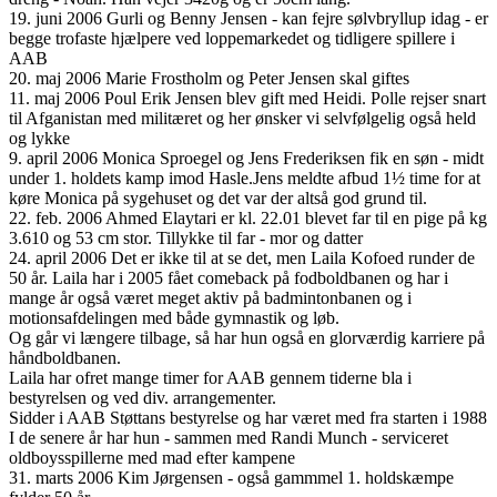
19. juni 2006 Gurli og Benny Jensen - kan fejre sølvbryllup idag - er
begge trofaste hjælpere ved loppemarkedet og tidligere spillere i
AAB
20. maj 2006 Marie Frostholm og Peter Jensen skal giftes
11. maj 2006 Poul Erik Jensen blev gift med Heidi. Polle rejser snart
til Afganistan med militæret og her ønsker vi selvfølgelig også held
og lykke
9. april 2006 Monica Sproegel og Jens Frederiksen fik en søn - midt
under 1. holdets kamp imod Hasle.Jens meldte afbud 1½ time for at
køre Monica på sygehuset og det var der altså god grund til.
22. feb. 2006 Ahmed Elaytari er kl. 22.01 blevet far til en pige på kg
3.610 og 53 cm stor. Tillykke til far - mor og datter
24. april 2006 Det er ikke til at se det, men Laila Kofoed runder de
50 år. Laila har i 2005 fået comeback på fodboldbanen og har i
mange år også været meget aktiv på badmintonbanen og i
motionsafdelingen med både gymnastik og løb.
Og går vi længere tilbage, så har hun også en glorværdig karriere på
håndboldbanen.
Laila har ofret mange timer for AAB gennem tiderne bla i
bestyrelsen og ved div. arrangementer.
Sidder i AAB Støttans bestyrelse og har været med fra starten i 1988
I de senere år har hun - sammen med Randi Munch - serviceret
oldboysspillerne med mad efter kampene
31. marts 2006 Kim Jørgensen - også gammmel 1. holdskæmpe