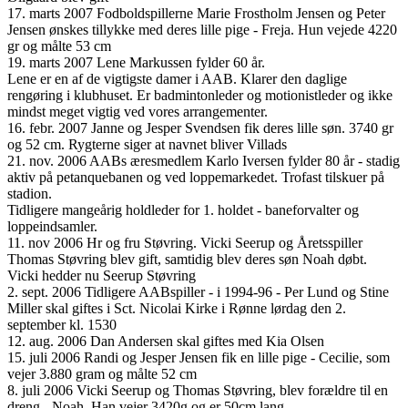
17. marts 2007 Fodboldspillerne Marie Frostholm Jensen og Peter
Jensen ønskes tillykke med deres lille pige - Freja. Hun vejede 4220
gr og målte 53 cm
19. marts 2007 Lene Markussen fylder 60 år.
Lene er en af de vigtigste damer i AAB. Klarer den daglige
rengøring i klubhuset. Er badmintonleder og motionistleder og ikke
mindst meget vigtig ved vores arrangementer.
16. febr. 2007 Janne og Jesper Svendsen fik deres lille søn. 3740 gr
og 52 cm. Rygterne siger at navnet bliver Villads
21. nov. 2006 AABs æresmedlem Karlo Iversen fylder 80 år - stadig
aktiv på petanquebanen og ved loppemarkedet. Trofast tilskuer på
stadion.
Tidligere mangeårig holdleder for 1. holdet - baneforvalter og
loppeindsamler.
11. nov 2006 Hr og fru Støvring. Vicki Seerup og Åretsspiller
Thomas Støvring blev gift, samtidig blev deres søn Noah døbt.
Vicki hedder nu Seerup Støvring
2. sept. 2006 Tidligere AABspiller - i 1994-96 - Per Lund og Stine
Miller skal giftes i Sct. Nicolai Kirke i Rønne lørdag den 2.
september kl. 1530
12. aug. 2006 Dan Andersen skal giftes med Kia Olsen
15. juli 2006 Randi og Jesper Jensen fik en lille pige - Cecilie, som
vejer 3.880 gram og målte 52 cm
8. juli 2006 Vicki Seerup og Thomas Støvring, blev forældre til en
dreng - Noah. Han vejer 3420g og er 50cm lang.