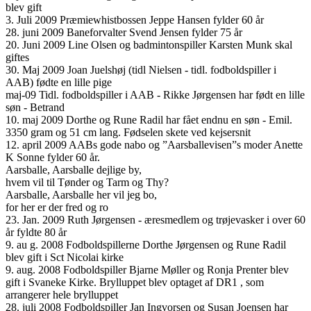
blev gift
3. Juli 2009 Præmiewhistbossen Jeppe Hansen fylder 60 år
28. juni 2009 Baneforvalter Svend Jensen fylder 75 år
20. Juni 2009 Line Olsen og badmintonspiller Karsten Munk skal
giftes
30. Maj 2009 Joan Juelshøj (tidl Nielsen - tidl. fodboldspiller i
AAB) fødte en lille pige
maj-09 Tidl. fodboldspiller i AAB - Rikke Jørgensen har født en lille
søn - Betrand
10. maj 2009 Dorthe og Rune Radil har fået endnu en søn - Emil.
3350 gram og 51 cm lang. Fødselen skete ved kejsersnit
12. april 2009 AABs gode nabo og ”Aarsballevisen”s moder Anette
K Sonne fylder 60 år.
Aarsballe, Aarsballe dejlige by,
hvem vil til Tønder og Tarm og Thy?
Aarsballe, Aarsballe her vil jeg bo,
for her er der fred og ro
23. Jan. 2009 Ruth Jørgensen - æresmedlem og trøjevasker i over 60
år fyldte 80 år
9. au g. 2008 Fodboldspillerne Dorthe Jørgensen og Rune Radil
blev gift i Sct Nicolai kirke
9. aug. 2008 Fodboldspiller Bjarne Møller og Ronja Prenter blev
gift i Svaneke Kirke. Brylluppet blev optaget af DR1 , som
arrangerer hele brylluppet
28. juli 2008 Fodboldspiller Jan Ingvorsen og Susan Joensen har