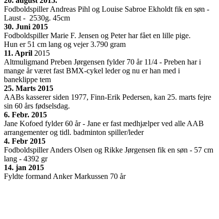
20. august 2015.
Fodboldspiller Andreas Pihl og Louise Sabroe Ekholdt fik en søn -
Laust - 2530g. 45cm
30. Juni 2015
Fodboldspiller Marie F. Jensen og Peter har fået en lille pige.
Hun er 51 cm lang og vejer 3.790 gram
11. April
2015
Altmuligmand Preben Jørgensen fylder 70 år 11/4 - Preben har i
mange år været fast BMX-cykel leder og nu er han med i
baneklippe tem
25. Marts 2015
AABs kasserer siden 1977, Finn-Erik Pedersen, kan 25. marts fejre
sin 60 års fødselsdag.
6. Febr. 2015
Jane Kofoed fylder 60 år - Jane er fast medhjælper ved alle AAB
arrangementer og tidl. badminton spiller/leder
4. Febr 2015
Fodboldspiller Anders Olsen og Rikke Jørgensen fik en søn - 57 cm
lang - 4392 gr
14. jan 2015
Fyldte formand Anker Markussen 70 år