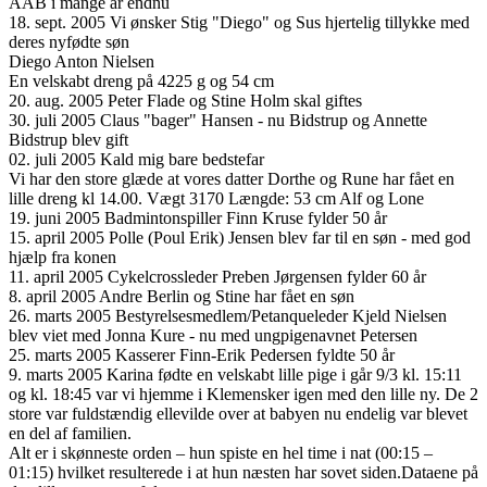
AAB i mange år endnu
18. sept. 2005 Vi ønsker Stig "Diego" og Sus hjertelig tillykke med
deres nyfødte søn
Diego Anton Nielsen
En velskabt dreng på 4225 g og 54 cm
20. aug. 2005 Peter Flade og Stine Holm skal giftes
30. juli 2005 Claus "bager" Hansen - nu Bidstrup og Annette
Bidstrup blev gift
02. juli 2005 Kald mig bare bedstefar
Vi har den store glæde at vores datter Dorthe og Rune har fået en
lille dreng kl 14.00. Vægt 3170 Længde: 53 cm Alf og Lone
19. juni 2005 Badmintonspiller Finn Kruse fylder 50 år
15. april 2005 Polle (Poul Erik) Jensen blev far til en søn - med god
hjælp fra konen
11. april 2005 Cykelcrossleder Preben Jørgensen fylder 60 år
8. april 2005 Andre Berlin og Stine har fået en søn
26. marts 2005 Bestyrelsesmedlem/Petanqueleder Kjeld Nielsen
blev viet med Jonna Kure - nu med ungpigenavnet Petersen
25. marts 2005 Kasserer Finn-Erik Pedersen fyldte 50 år
9. marts 2005 Karina fødte en velskabt lille pige i går 9/3 kl. 15:11
og kl. 18:45 var vi hjemme i Klemensker igen med den lille ny. De 2
store var fuldstændig ellevilde over at babyen nu endelig var blevet
en del af familien.
Alt er i skønneste orden – hun spiste en hel time i nat (00:15 –
01:15) hvilket resulterede i at hun næsten har sovet siden.Dataene på