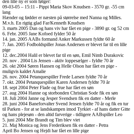
den lille ny er som følger:
09-03-05 – 15:11 - Pippi Maria Skov Knudsen - 3570 gr. -55 cm
lang
Hænder og fødder er næsten på størrelse med Nanna og Milles.
M.v.h. En rigtig glad Far/Kenneth Knudsen
3. marts 2005 Dan og hans viv har fået en pige - 3890 gr. og 52 cm
6. Febr. 2005 Jane Kofoed fylder 50 år
14. jan. 2005 AABs formand Anker Markussen fyldte 60 år
7. Jan. 2005 Fodboldspiller Jonas Andersen er blevet far til en lille
pige
12. dec.2004 Halil er blevet far til en søn, Emil Nimb Durakovic
20. nov . 2004 Lis Jensen - aktiv loppesælger - fyldte 70 år
26. okt 2004 Søren Hansen og Helle Olson har fået en pige -
muligvis kaldet Amalie
26. nov. 2004 Petanquespiller Frede Larsen fyldte 70 år
7. okt. 2004 Petanquespiller Karen Andersen fyldte 70 år
18. sept 2004 Peter Flade og frue har fået en søn
27. aug 2004 Hanne og storbonden Christian Sode fik en søn
18. Juli 2004 Janne og Jesper Svendsen fik en datter - Merle
28. juni 2004 Baneforvalter Svend Jensen fyldte 70 år og fik en tur
til Parken - for at se landskampen imod Tyrkiet - af hans datter Gitte
og hans plejesøn - den altid farverige - tidligere AABspiller Leo
5. juni 2004 Mie Brandt og Tim blev viet
21. Maj Monica og Jens Frederiksen fik en datter - Petra
April Bo Jensen og Hejdi har fået en lille pige