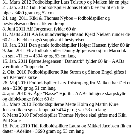
31. Marts 2012 Fodboldspiller Lars Tolstrup og Maiken får en pige
21. Jan. 2012 Tidl. Fodboldspiller Jonas Holm blev far til en lille
pige - 3480 gram og 52 cm
24. aug. 2011 Kiki & Thomas Nyboe – fodboldspiller og
bestyrelsesmedlem - fik en dreng
8. Juni 2011 Alf Jørgensen fylder 60 år
11. Marts 2011 AABs uundværlige elmand Kjeld Nielsen runder de
60 år – Kjeld er også suppleant i bestyrelsen
19. Jan. 2011 Den gamle fodboldspiller Holger Hansen fylder 80 år
9. Jan. 2011 Fhv fodboldspiller Danny Jørgensen og fru Maria fik
en søn –Theo – 4304 gr og 53 cm lang
15. Jan. 2011 Bjarne Jørgensen ”Danmark” fylder 60 år – AABs
værdifulde ”loppe chef”
2. Okt. 2010 Fodboldspillerne Rita Strøm og Simon Engel giftes i
Sct Klemens kirke
26. Maj 2010 Fodboldspiller Lars Tolstrup og fru Maiken har fået en
søn - 3280 gr og 51 cm lang
4. april 2010 Sv.Åge ”Basse” Hjorth - AABs tidligere skarpskytte
og driblekonge fylder 60 år
31. Marts 2010 Fodboldspillerne Mette Holm og Martin Kure
Jensen fik en søn - Jeppe på 3414 gr og var 53 cm lang
6. Marts 2010 Fodboldspiller Thomas Nyboe skal giftes med Kiki
Pihl Sode
15. Febr. 2010 Tidl fodboldspillere Laura og Mikkel Jacobsen fik en
datter - Adeline - 3690 gram og 53 cm lang