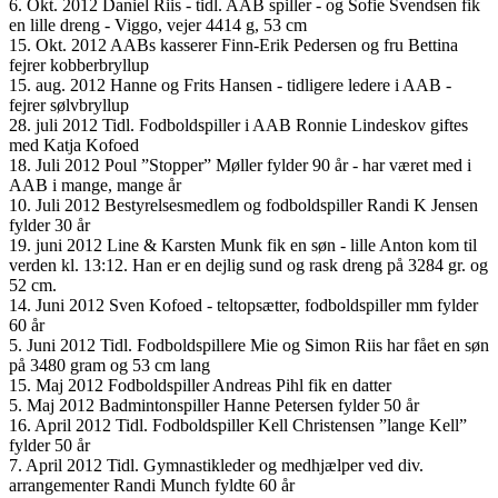
6. Okt. 2012 Daniel Riis - tidl. AAB spiller - og Sofie Svendsen fik
en lille dreng - Viggo, vejer 4414 g, 53 cm
15. Okt. 2012 AABs kasserer Finn-Erik Pedersen og fru Bettina
fejrer kobberbryllup
15. aug. 2012 Hanne og Frits Hansen - tidligere ledere i AAB -
fejrer sølvbryllup
28. juli 2012 Tidl. Fodboldspiller i AAB Ronnie Lindeskov giftes
med Katja Kofoed
18. Juli 2012 Poul ”Stopper” Møller fylder 90 år - har været med i
AAB i mange, mange år
10. Juli 2012 Bestyrelsesmedlem og fodboldspiller Randi K Jensen
fylder 30 år
19. juni 2012 Line & Karsten Munk fik en søn - lille Anton kom til
verden kl. 13:12. Han er en dejlig sund og rask dreng på 3284 gr. og
52 cm.
14. Juni 2012 Sven Kofoed - teltopsætter, fodboldspiller mm fylder
60 år
5. Juni 2012 Tidl. Fodboldspillere Mie og Simon Riis har fået en søn
på 3480 gram og 53 cm lang
15. Maj 2012 Fodboldspiller Andreas Pihl fik en datter
5. Maj 2012 Badmintonspiller Hanne Petersen fylder 50 år
16. April 2012 Tidl. Fodboldspiller Kell Christensen ”lange Kell”
fylder 50 år
7. April 2012 Tidl. Gymnastikleder og medhjælper ved div.
arrangementer Randi Munch fyldte 60 år