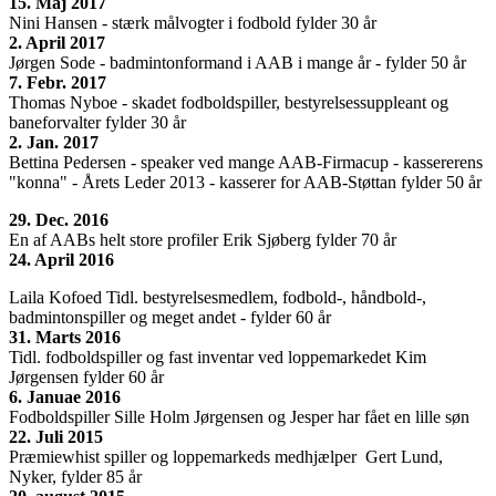
15. Maj 2017
Nini Hansen - stærk målvogter i fodbold fylder 30 år
2. April 2017
Jørgen Sode - badmintonformand i AAB i mange år - fylder 50 år
7. Febr. 2017
Thomas Nyboe - skadet fodboldspiller, bestyrelsessuppleant og
baneforvalter fylder 30 år
2. Jan. 2017
Bettina Pedersen - speaker ved mange AAB-Firmacup - kassererens
"konna" - Årets Leder 2013 - kasserer for AAB-Støttan fylder 50 år
29. Dec. 2016
En af AABs helt store profiler Erik Sjøberg fylder 70 år
24. April 2016
Laila Kofoed Tidl. bestyrelsesmedlem, fodbold-, håndbold-,
badmintonspiller og meget andet - fylder 60 år
31. Marts
2016
Tidl. fodboldspiller og fast inventar ved loppemarkedet Kim
Jørgensen fylder 60 år
6. Januae 2016
Fodboldspiller Sille Holm Jørgensen og Jesper har fået en lille søn
22. Juli 2015
Præmiewhist spiller og loppemarkeds medhjælper Gert Lund,
Nyker, fylder 85 år