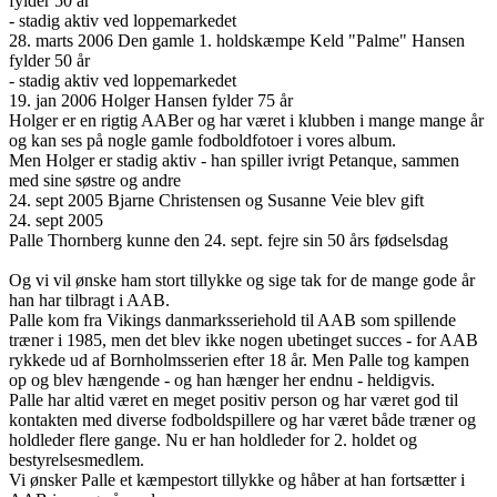
fylder 50 år
- stadig aktiv ved loppemarkedet
28. marts 2006 Den gamle 1. holdskæmpe Keld "Palme" Hansen
fylder 50 år
- stadig aktiv ved loppemarkedet
19. jan 2006 Holger Hansen fylder 75 år
Holger er en rigtig AABer og har været i klubben i mange mange år
og kan ses på nogle gamle fodboldfotoer i vores album.
Men Holger er stadig aktiv - han spiller ivrigt Petanque, sammen
med sine søstre og andre
24. sept 2005 Bjarne Christensen og Susanne Veie blev gift
24. sept 2005
Palle Thornberg kunne den 24. sept. fejre sin 50 års fødselsdag
Og vi vil ønske ham stort tillykke og sige tak for de mange gode år
han har tilbragt i AAB.
Palle kom fra Vikings danmarksseriehold til AAB som spillende
træner i 1985, men det blev ikke nogen ubetinget succes - for AAB
rykkede ud af Bornholmsserien efter 18 år. Men Palle tog kampen
op og blev hængende - og han hænger her endnu - heldigvis.
Palle har altid været en meget positiv person og har været god til
kontakten med diverse fodboldspillere og har været både træner og
holdleder flere gange. Nu er han holdleder for 2. holdet og
bestyrelsesmedlem.
Vi ønsker Palle et kæmpestort tillykke og håber at han fortsætter i