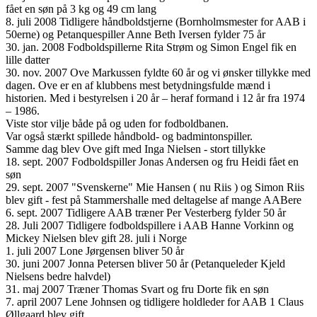
fået en søn på 3 kg og 49 cm lang
8. juli 2008 Tidligere håndboldstjerne (Bornholmsmester for AAB i
50erne) og Petanquespiller Anne Beth Iversen fylder 75 år
30. jan. 2008 Fodboldspillerne Rita Strøm og Simon Engel fik en
lille datter
30. nov. 2007 Ove Markussen fyldte 60 år og vi ønsker tillykke med
dagen. Ove er en af klubbens mest betydningsfulde mænd i
historien. Med i bestyrelsen i 20 år – heraf formand i 12 år fra 1974
– 1986.
Viste stor vilje både på og uden for fodboldbanen.
Var også stærkt spillede håndbold- og badmintonspiller.
Samme dag blev Ove gift med Inga Nielsen - stort tillykke
18. sept. 2007 Fodboldspiller Jonas Andersen og fru Heidi fået en
søn
29. sept. 2007 "Svenskerne" Mie Hansen ( nu Riis ) og Simon Riis
blev gift - fest på Stammershalle med deltagelse af mange AABere
6. sept. 2007 Tidligere AAB træner Per Vesterberg fylder 50 år
28. Juli 2007 Tidligere fodboldspillere i AAB Hanne Vorkinn og
Mickey Nielsen blev gift 28. juli i Norge
1. juli 2007 Lone Jørgensen bliver 50 år
30. juni 2007 Jonna Petersen bliver 50 år (Petanqueleder Kjeld
Nielsens bedre halvdel)
31. maj 2007 Træner Thomas Svart og fru Dorte fik en søn
7. april 2007 Lene Johnsen og tidligere holdleder for AAB 1 Claus
Øllgaard blev gift