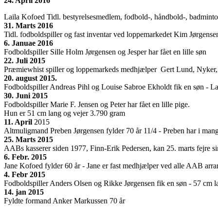
24. April 2016
Laila Kofoed Tidl. bestyrelsesmedlem, fodbold-, håndbold-, badminton
31. Marts
2016
Tidl. fodboldspiller og fast inventar ved loppemarkedet Kim Jørgensen
6. Januae 2016
Fodboldspiller Sille Holm Jørgensen og Jesper har fået en lille søn
22. Juli 2015
Præmiewhist spiller og loppemarkeds medhjælper Gert Lund, Nyker, 
20. august 2015.
Fodboldspiller Andreas Pihl og Louise Sabroe Ekholdt fik en søn - 
30. Juni 2015
Fodboldspiller Marie F. Jensen og Peter har fået en lille pige.
Hun er 51 cm lang og vejer 3.790 gram
11. April
2015
Altmuligmand Preben Jørgensen fylder 70 år 11/4 - Preben har i man
25. Marts 2015
AABs kasserer siden 1977, Finn-Erik Pedersen, kan 25. marts fejre si
6. Febr. 2015
Jane Kofoed fylder 60 år - Jane er fast medhjælper ved alle AAB arran
4. Febr 2015
Fodboldspiller Anders Olsen og Rikke Jørgensen fik en søn - 57 cm l
14. jan 2015
Fyldte formand Anker Markussen 70 år