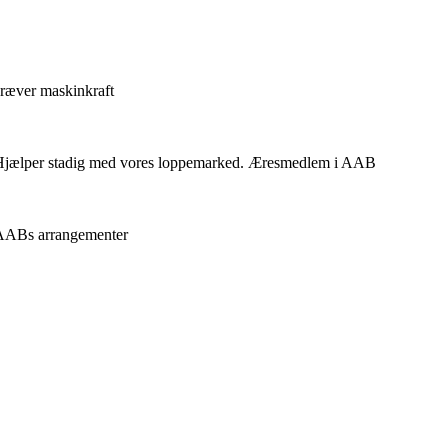
kræver maskinkraft
d. Hjælper stadig med vores loppemarked. Æresmedlem i AAB
E AABs arrangementer