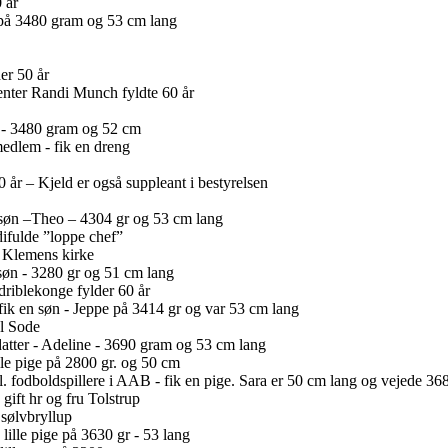
 år
n på 3480 gram og 53 cm lang
er 50 år
enter Randi Munch fyldte 60 år
ge - 3480 gram og 52 cm
edlem - fik en dreng
r – Kjeld er også suppleant i bestyrelsen
 søn –Theo – 4304 gr og 53 cm lang
ifulde ”loppe chef”
t Klemens kirke
søn - 3280 gr og 51 cm lang
driblekonge fylder 60 år
ik en søn - Jeppe på 3414 gr og var 53 cm lang
l Sode
datter - Adeline - 3690 gram og 53 cm lang
ille pige på 2800 gr. og 50 cm
 fodboldspillere i AAB - fik en pige. Sara er 50 cm lang og vejede 36
ift hr og fru Tolstrup
 sølvbryllup
lille pige på 3630 gr - 53 lang