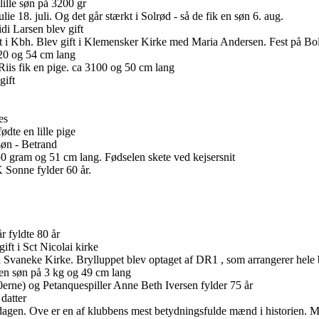
lille søn på 3200 gr
ie 18. juli. Og det går stærkt i Solrød - så de fik en søn 6. aug.
di Larsen blev gift
 i Kbh. Blev gift i Klemensker Kirke med Maria Andersen. Fest på Bol
520 og 54 cm lang
iis fik en pige. ca 3100 og 50 cm lang
gift
es
ødte en lille pige
søn - Betrand
0 gram og 51 cm lang. Fødselen skete ved kejsersnit
 Sonne fylder 60 år.
r fyldte 80 år
ft i Sct Nicolai kirke
i Svaneke Kirke. Brylluppet blev optaget af DR1 , som arrangerer hele 
 en søn på 3 kg og 49 cm lang
erne) og Petanquespiller Anne Beth Iversen fylder 75 år
datter
agen. Ove er en af klubbens mest betydningsfulde mænd i historien. Med