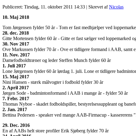
Publiceret: Tirsdag, 11. oktober 2011 14:33
|
Skrevet af
Nicolas
10. Maj 2018
Tom Jørgensen fylder 50 år - Tom er fast medhjælper ved loppemarkedet
28. dec. 2018
Gitte Mortensen fylder 60 år - Gitte er fast sælger ved loppemarked o
30. Nov 2017
Ove Markussen fylder 70 år - Ove er tidligere formand i AAB, samt
11. Nov. 2017
Damefodboldtræner og leder Steffen Munch fylder 60 år
1. Juli 2017
Lone Jørgensen fylder 60 år lørdag 1. juli. Lone er tidligere badmi
15. Maj 2017
Nini Hansen - stærk målvogter i fodbold fylder 30 år
2. April 2017
Jørgen Sode - badmintonformand i AAB i mange år - fylder 50 år
7. Febr. 2017
Thomas Nyboe - skadet fodboldspiller, bestyrelsessuppleant og banefor
2. Jan. 2017
Bettina Pedersen - speaker ved mange AAB-Firmacup - kassererens "k
29. Dec. 2016
En af AABs helt store profiler Erik Sjøberg fylder 70 år