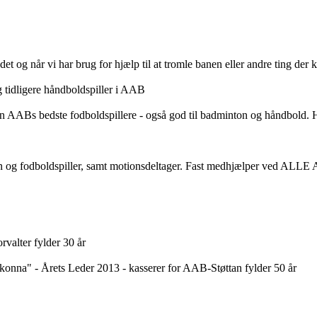
 og når vi har brug for hjælp til at tromle banen eller andre ting der 
g tidligere håndboldspiller i AAB
 en AABs bedste fodboldspillere - også god til badminton og håndbol
nton og fodboldspiller, samt motionsdeltager. Fast medhjælper ved ALL
valter fylder 30 år
onna" - Årets Leder 2013 - kasserer for AAB-Støttan fylder 50 år