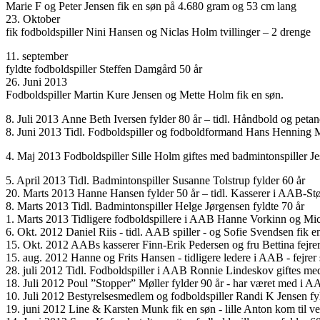
Marie F og Peter Jensen fik en søn på 4.680 gram og 53 cm lang
23. Oktober
fik fodboldspiller Nini Hansen og Niclas Holm tvillinger – 2 drenge
11. september
fyldte fodboldspiller Steffen Damgård 50 år
26. Juni 2013
Fodboldspiller Martin Kure Jensen og Mette Holm fik en søn.
8. Juli 2013 Anne Beth Iversen fylder 80 år – tidl. Håndbold og petan
8. Juni 2013 Tidl. Fodboldspiller og fodboldformand Hans Henning M
4. Maj 2013 Fodboldspiller Sille Holm giftes med badmintonspiller J
5. April 2013 Tidl. Badmintonspiller Susanne Tolstrup fylder 60 år
20. Marts 2013 Hanne Hansen fylder 50 år – tidl. Kasserer i AAB-Stø
8. Marts 2013 Tidl. Badmintonspiller Helge Jørgensen fyldte 70 år
1. Marts 2013 Tidligere fodboldspillere i AAB Hanne Vorkinn og Mic
6. Okt. 2012 Daniel Riis - tidl. AAB spiller - og Sofie Svendsen fik e
15. Okt. 2012 AABs kasserer Finn-Erik Pedersen og fru Bettina fejre
15. aug. 2012 Hanne og Frits Hansen - tidligere ledere i AAB - fejrer
28. juli 2012 Tidl. Fodboldspiller i AAB Ronnie Lindeskov giftes m
18. Juli 2012 Poul ”Stopper” Møller fylder 90 år - har været med i 
10. Juli 2012 Bestyrelsesmedlem og fodboldspiller Randi K Jensen fy
19. juni 2012 Line & Karsten Munk fik en søn - lille Anton kom til ve