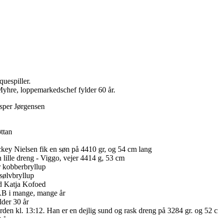
quespiller.
yhre, loppemarkedschef fylder 60 år.
esper Jørgensen
ttan
key Nielsen fik en søn på 4410 gr, og 54 cm lang
n lille dreng - Viggo, vejer 4414 g, 53 cm
r kobberbryllup
 sølvbryllup
ed Katja Kofoed
AAB i mange, mange år
lder 30 år
rden kl. 13:12. Han er en dejlig sund og rask dreng på 3284 gr. og 52 