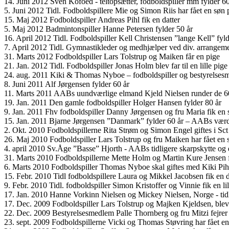
14. Juni 2012 Sven Kofoed - teltopsætter, fodboldspiller mm fylder 60
5. Juni 2012 Tidl. Fodboldspillere Mie og Simon Riis har fået en sø
15. Maj 2012 Fodboldspiller Andreas Pihl fik en datter
5. Maj 2012 Badmintonspiller Hanne Petersen fylder 50 år
16. April 2012 Tidl. Fodboldspiller Kell Christensen ”lange Kell” fyld
7. April 2012 Tidl. Gymnastikleder og medhjælper ved div. arrangem
31. Marts 2012 Fodboldspiller Lars Tolstrup og Maiken får en pige
21. Jan. 2012 Tidl. Fodboldspiller Jonas Holm blev far til en lille pi
24. aug. 2011 Kiki & Thomas Nyboe – fodboldspiller og bestyrelsesm
8. Juni 2011 Alf Jørgensen fylder 60 år
11. Marts 2011 AABs uundværlige elmand Kjeld Nielsen runder de 60 å
19. Jan. 2011 Den gamle fodboldspiller Holger Hansen fylder 80 år
9. Jan. 2011 Fhv fodboldspiller Danny Jørgensen og fru Maria fik en
15. Jan. 2011 Bjarne Jørgensen ”Danmark” fylder 60 år – AABs værd
2. Okt. 2010 Fodboldspillerne Rita Strøm og Simon Engel giftes i Sc
26. Maj 2010 Fodboldspiller Lars Tolstrup og fru Maiken har fået en 
4. april 2010 Sv.Åge ”Basse” Hjorth - AABs tidligere skarpskytte og 
31. Marts 2010 Fodboldspillerne Mette Holm og Martin Kure Jensen f
6. Marts 2010 Fodboldspiller Thomas Nyboe skal giftes med Kiki Pih
15. Febr. 2010 Tidl fodboldspillere Laura og Mikkel Jacobsen fik en 
9. Febr. 2010 Tidl. fodboldspiller Simon Kristoffer og Vinnie fik en l
17. Jan. 2010 Hanne Vorkinn Nielsen og Mickey Nielsen, Norge - tidl.
17. Dec. 2009 Fodboldspiller Lars Tolstrup og Majken Kjeldsen, blev g
22. Dec. 2009 Bestyrelsesmedlem Palle Thornberg og fru Mitzi fejrer
23. sept. 2009 Fodboldspillerne Vicki og Thomas Støvring har fået en 