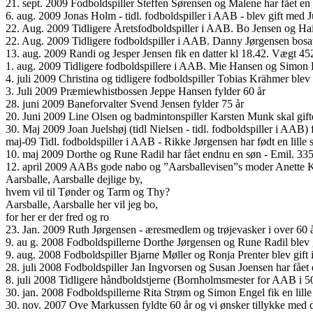
21. sept. 2009 Fodboldspiller Steffen Sørensen og Malene har fået en 
6. aug. 2009 Jonas Holm - tidl. fodboldspiller i AAB - blev gift med Jul
22. Aug. 2009 Tidligere Åretsfodboldspiller i AAB. Bo Jensen og Hai
22. Aug. 2009 Tidligere fodboldspiller i AAB. Danny Jørgensen bosat
13. aug. 2009 Randi og Jesper Jensen fik en datter kl 18.42. Vægt 4
1. aug. 2009 Tidligere fodboldspillere i AAB. Mie Hansen og Simon R
4. juli 2009 Christina og tidligere fodboldspiller Tobias Krähmer blev 
3. Juli 2009 Præmiewhistbossen Jeppe Hansen fylder 60 år
28. juni 2009 Baneforvalter Svend Jensen fylder 75 år
20. Juni 2009 Line Olsen og badmintonspiller Karsten Munk skal gift
30. Maj 2009 Joan Juelshøj (tidl Nielsen - tidl. fodboldspiller i AAB) f
maj-09 Tidl. fodboldspiller i AAB - Rikke Jørgensen har født en lille 
10. maj 2009 Dorthe og Rune Radil har fået endnu en søn - Emil. 335
12. april 2009 AABs gode nabo og ”Aarsballevisen”s moder Anette K
Aarsballe, Aarsballe dejlige by,
hvem vil til Tønder og Tarm og Thy?
Aarsballe, Aarsballe her vil jeg bo,
for her er der fred og ro
23. Jan. 2009 Ruth Jørgensen - æresmedlem og trøjevasker i over 60 å
9. au g. 2008 Fodboldspillerne Dorthe Jørgensen og Rune Radil blev gi
9. aug. 2008 Fodboldspiller Bjarne Møller og Ronja Prenter blev gift 
28. juli 2008 Fodboldspiller Jan Ingvorsen og Susan Joensen har fået
8. juli 2008 Tidligere håndboldstjerne (Bornholmsmester for AAB i 50
30. jan. 2008 Fodboldspillerne Rita Strøm og Simon Engel fik en lille 
30. nov. 2007 Ove Markussen fyldte 60 år og vi ønsker tillykke med d